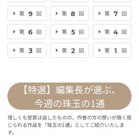
第
9
回
第
8
回
第
7
回
第
6
回
第
5
回
第
4
回
第
3
回
第
2
回
第
1
回
【特選】編集長が選ぶ、
今週の珠玉の1通
惜しくも受賞は逃したものの、作者の方の想いが強く感
じられる作品を「珠玉の1通」としてご紹介いたしま
す。