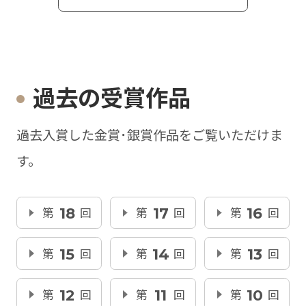
過去の受賞作品
過去入賞した金賞･銀賞作品をご覧いただけま
す。
第
18
回
第
17
回
第
16
回
第
15
回
第
14
回
第
13
回
第
12
回
第
11
回
第
10
回