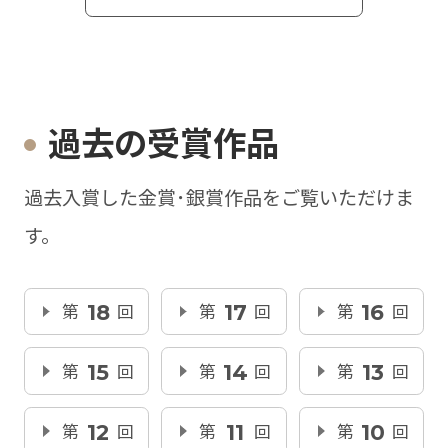
過去の受賞作品
過去入賞した金賞･銀賞作品をご覧いただけま
す。
第
18
回
第
17
回
第
16
回
第
15
回
第
14
回
第
13
回
第
12
回
第
11
回
第
10
回