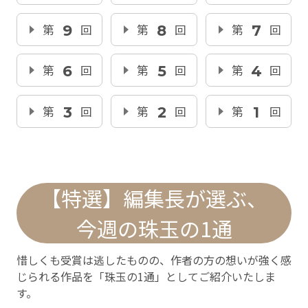
第
9
回
第
8
回
第
7
回
第
6
回
第
5
回
第
4
回
第
3
回
第
2
回
第
1
回
【特選】編集長が選ぶ、
今週の珠玉の1通
惜しくも受賞は逃したものの、作者の方の想いが強く感
じられる作品を「珠玉の1通」としてご紹介いたしま
す。