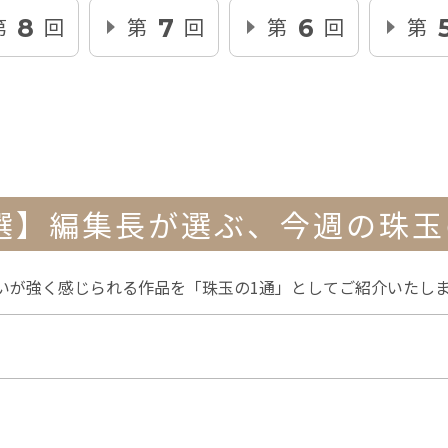
第
回
第
回
第
回
第
8
7
6
選】編集長が選ぶ、
今週の珠玉
いが強く感じられる作品を「珠玉の1通」としてご紹介いたし