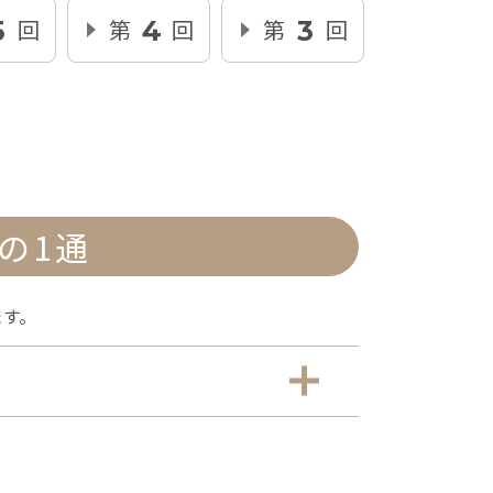
回
第
回
第
回
5
4
3
の1通
ます。