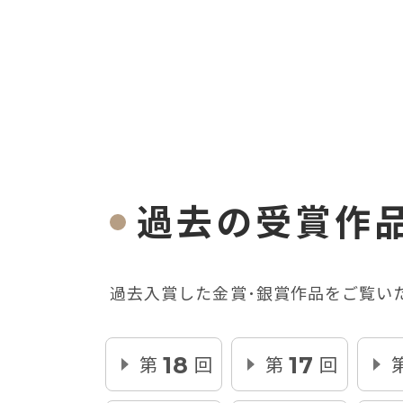
過去の受賞作
過去入賞した金賞･銀賞作品をご覧い
第
回
第
回
18
17