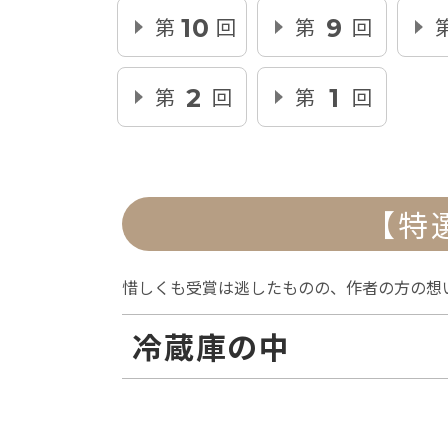
第
回
第
回
10
9
第
回
第
回
2
1
【特
惜しくも受賞は逃したものの、作者の方の想
冷蔵庫の中