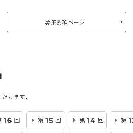
募集要項ページ
品
ただけます。
第
回
第
回
第
回
第
16
15
14
1