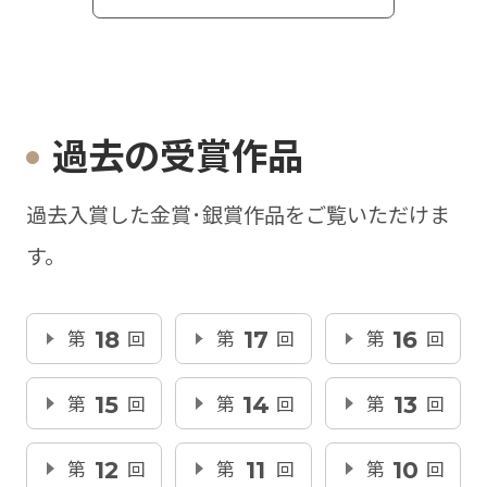
過去の受賞作品
過去入賞した金賞･銀賞作品をご覧いただけま
す。
第
18
回
第
17
回
第
16
回
第
15
回
第
14
回
第
13
回
第
12
回
第
11
回
第
10
回