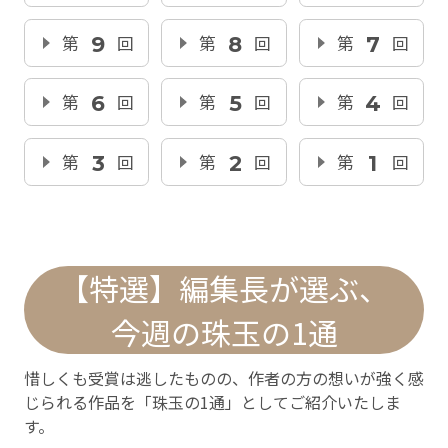
第
9
回
第
8
回
第
7
回
第
6
回
第
5
回
第
4
回
第
3
回
第
2
回
第
1
回
【特選】編集長が選ぶ、
今週の珠玉の1通
惜しくも受賞は逃したものの、作者の方の想いが強く感
じられる作品を「珠玉の1通」としてご紹介いたしま
す。