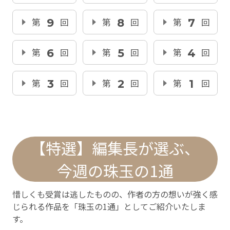
第
9
回
第
8
回
第
7
回
第
6
回
第
5
回
第
4
回
第
3
回
第
2
回
第
1
回
【特選】編集長が選ぶ、
今週の珠玉の1通
惜しくも受賞は逃したものの、作者の方の想いが強く感
じられる作品を「珠玉の1通」としてご紹介いたしま
す。