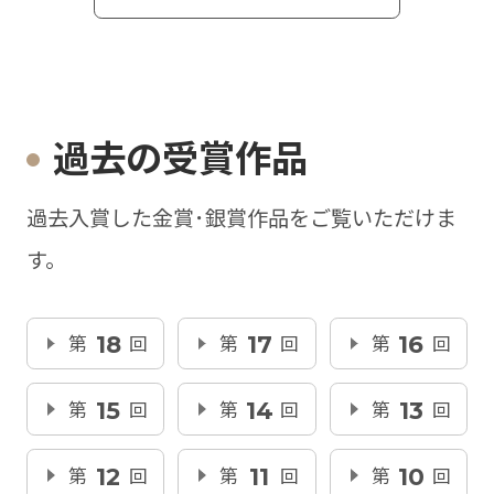
過去の受賞作品
過去入賞した金賞･銀賞作品をご覧いただけま
す。
第
18
回
第
17
回
第
16
回
第
15
回
第
14
回
第
13
回
第
12
回
第
11
回
第
10
回