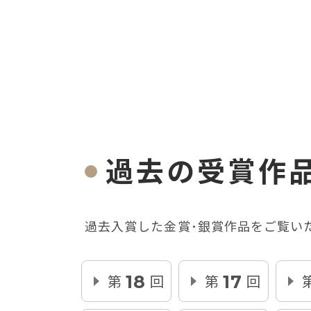
過去の受賞作
過去入賞した金賞･銀賞作品をご覧い
第
回
第
回
18
17