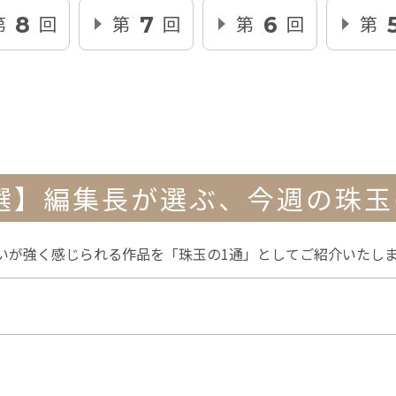
第
回
第
回
第
回
第
8
7
6
選】編集長が選ぶ、
今週の珠玉
いが強く感じられる作品を「珠玉の1通」としてご紹介いたし