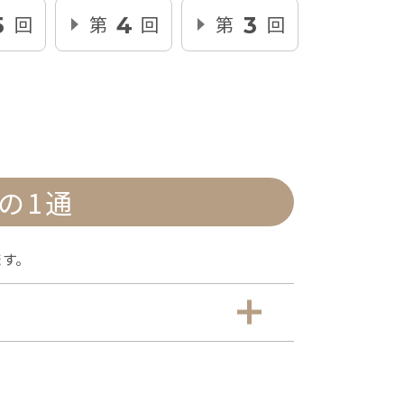
回
第
回
第
回
5
4
3
の1通
ます。