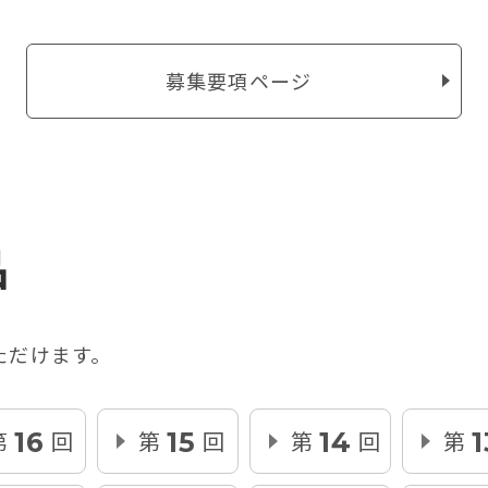
募集要項ページ
品
ただけます。
第
回
第
回
第
回
第
16
15
14
1