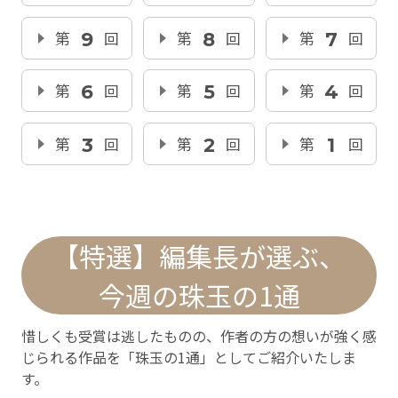
第
9
回
第
8
回
第
7
回
第
6
回
第
5
回
第
4
回
第
3
回
第
2
回
第
1
回
【特選】編集長が選ぶ、
今週の珠玉の1通
惜しくも受賞は逃したものの、作者の方の想いが強く感
じられる作品を「珠玉の1通」としてご紹介いたしま
す。