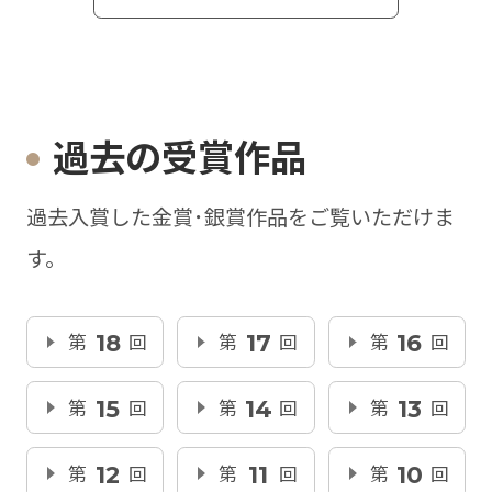
過去の受賞作品
過去入賞した金賞･銀賞作品をご覧いただけま
す。
第
18
回
第
17
回
第
16
回
第
15
回
第
14
回
第
13
回
第
12
回
第
11
回
第
10
回