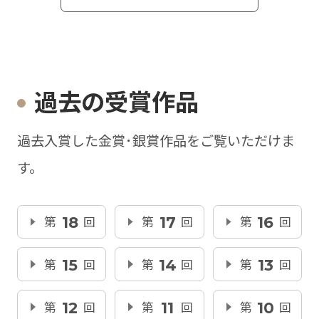
過去の受賞作品
過去入賞した金賞･銀賞作品をご覧いただけま
す。
第
18
回
第
17
回
第
16
回
第
15
回
第
14
回
第
13
回
第
12
回
第
11
回
第
10
回