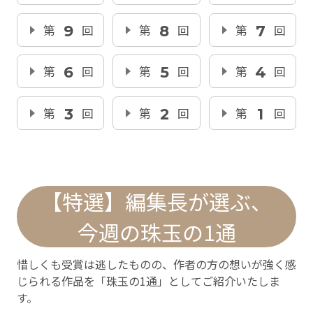
第
9
回
第
8
回
第
7
回
第
6
回
第
5
回
第
4
回
第
3
回
第
2
回
第
1
回
【特選】編集長が選ぶ、
今週の珠玉の1通
惜しくも受賞は逃したものの、作者の方の想いが強く感
じられる作品を「珠玉の1通」としてご紹介いたしま
す。