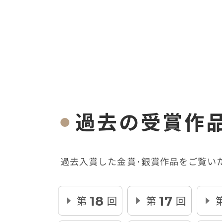
過去の受賞作
過去入賞した金賞･銀賞作品をご覧い
第
回
第
回
18
17