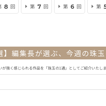
第
回
第
回
第
回
第
8
7
6
選】編集長が選ぶ、
今週の珠玉
いが強く感じられる作品を「珠玉の1通」としてご紹介いたし