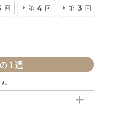
回
第
回
第
回
5
4
3
の1通
ます。