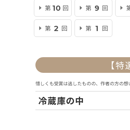
第
回
第
回
10
9
第
回
第
回
2
1
【特
惜しくも受賞は逃したものの、作者の方の想
冷蔵庫の中