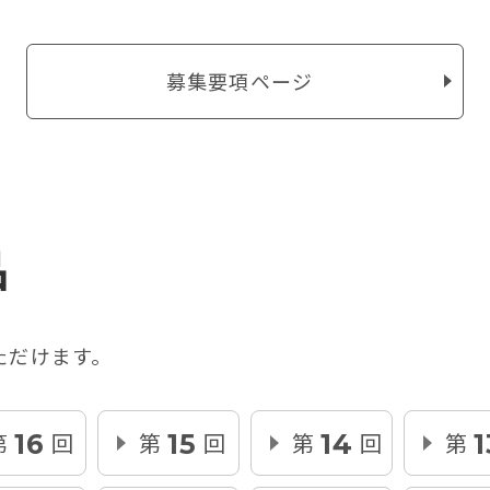
募集要項ページ
品
ただけます。
第
回
第
回
第
回
第
16
15
14
1