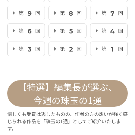
第
9
回
第
8
回
第
7
回
第
6
回
第
5
回
第
4
回
第
3
回
第
2
回
第
1
回
【特選】編集長が選ぶ、
今週の珠玉の1通
惜しくも受賞は逃したものの、作者の方の想いが強く感
じられる作品を「珠玉の1通」としてご紹介いたしま
す。