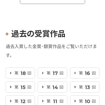
過去の受賞作品
過去入賞した金賞･銀賞作品をご覧いただけま
す。
第
18
回
第
17
回
第
16
回
第
15
回
第
14
回
第
13
回
第
12
回
第
11
回
第
10
回