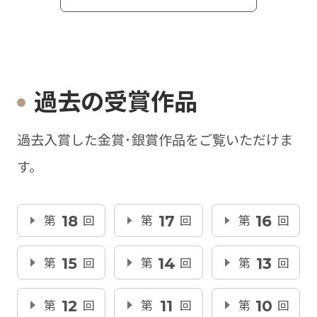
過去の受賞作品
過去入賞した金賞･銀賞作品をご覧いただけま
す。
第
18
回
第
17
回
第
16
回
第
15
回
第
14
回
第
13
回
第
12
回
第
11
回
第
10
回