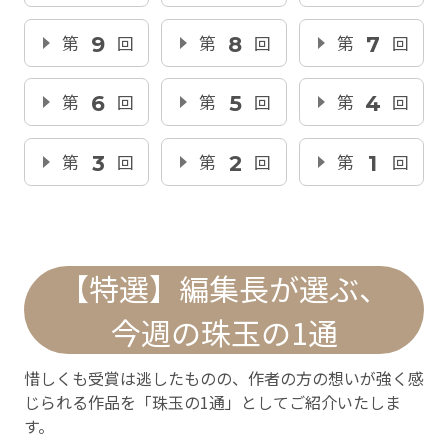
第
9
回
第
8
回
第
7
回
第
6
回
第
5
回
第
4
回
第
3
回
第
2
回
第
1
回
【特選】編集長が選ぶ、
今週の珠玉の1通
惜しくも受賞は逃したものの、作者の方の想いが強く感
じられる作品を「珠玉の1通」としてご紹介いたしま
す。