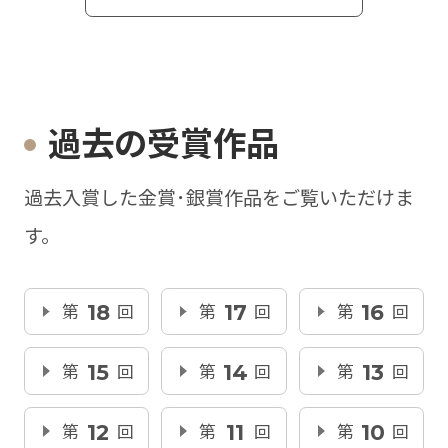
過去の受賞作品
過去入賞した金賞･銀賞作品をご覧いただけま
す。
第
18
回
第
17
回
第
16
回
第
15
回
第
14
回
第
13
回
第
12
回
第
11
回
第
10
回