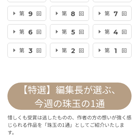
第
9
回
第
8
回
第
7
回
第
6
回
第
5
回
第
4
回
第
3
回
第
2
回
第
1
回
【特選】編集長が選ぶ、
今週の珠玉の1通
惜しくも受賞は逃したものの、作者の方の想いが強く感
じられる作品を「珠玉の1通」としてご紹介いたしま
す。