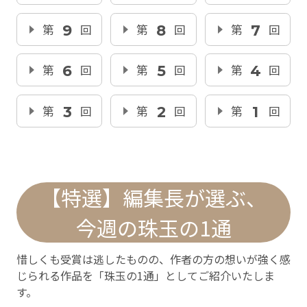
第
9
回
第
8
回
第
7
回
第
6
回
第
5
回
第
4
回
第
3
回
第
2
回
第
1
回
【特選】編集長が選ぶ、
今週の珠玉の1通
惜しくも受賞は逃したものの、作者の方の想いが強く感
じられる作品を「珠玉の1通」としてご紹介いたしま
す。