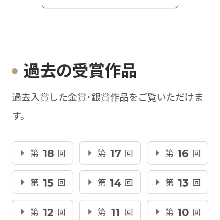
過去の受賞作品
過去入賞した金賞･銀賞作品をご覧いただけま
す。
第
18
回
第
17
回
第
16
回
第
15
回
第
14
回
第
13
回
第
12
回
第
11
回
第
10
回